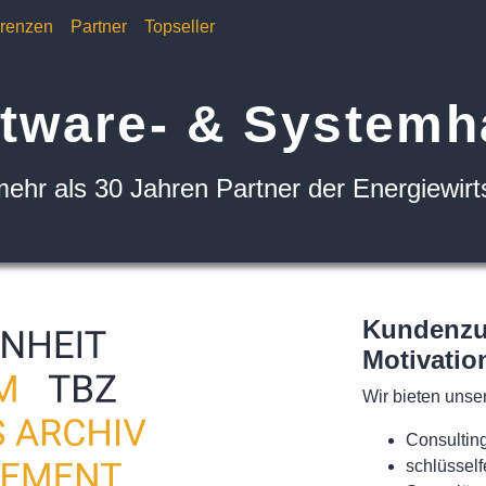
renzen
Partner
Topseller
tware- & System
mehr als 30 Jahren Partner der Energiewirt
Kundenzuf
Motivatio
Wir bieten uns
Consultin
schlüsselfe