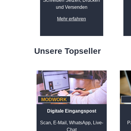
Schreiben Setzen, Drucken
und Versenden
Mehr erfahren
Unsere Topseller
MODWORK
Digitale Eingangspost
Scan, E-Mail, WhatsApp, Live-
P
Chat