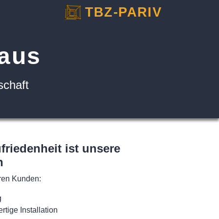
TBZ-PARIV
haus
schaft
riedenheit ist unsere
n
eren Kunden:
g
rtige Installation